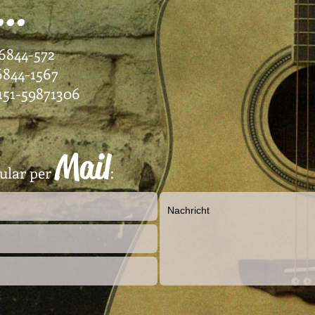
...
6844-572
844-1567
1-59871306
Mail
ular per
: