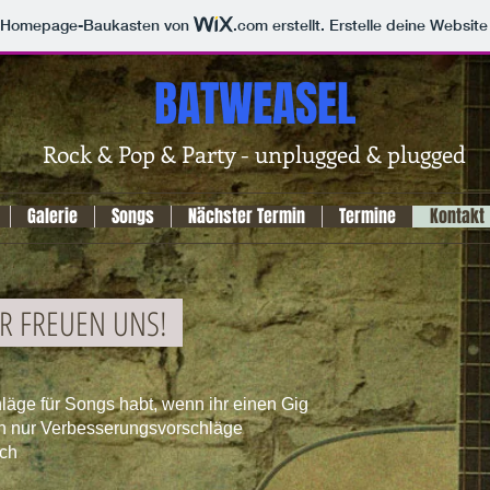
m Homepage-Baukasten von
.com
erstellt. Erstelle deine Websit
BATWEASEL
Rock & Pop & Party - unplugged & plugged
Galerie
Songs
Nächster Termin
Termine
Kontakt
IR FREUEN UNS!
läge für Songs habt, wenn ihr einen Gig
ch nur Verbesserungsvorschläge
ach